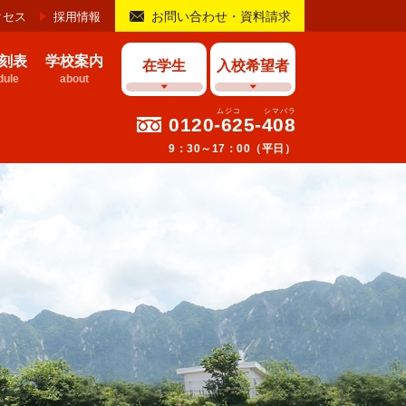
お問い合わせ・資料請求
クセス
採用情報
刻表
学校案内
在学生
入校希望者
ule
about
0120-625-408
9：30～17：00（平日）