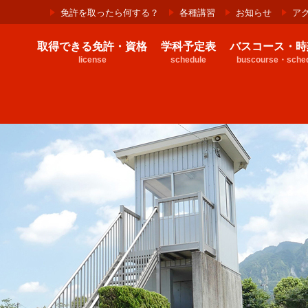
免許を取ったら何する？
各種講習
お知らせ
ア
取得できる免許・資格
学科予定表
バスコース・時
license
schedule
buscourse・sched