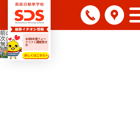
前の画像
次の画像
令和8年度フォー
クリフト講習受付
無題
中