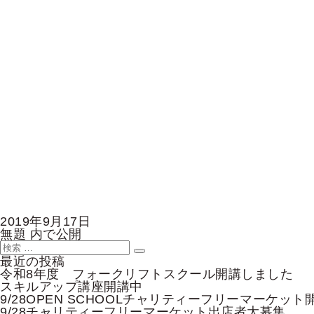
投
2019年9月17日
稿
投
無題
内で公開
日:
稿
検
検
ナ
索:
最近の投稿
索
ビ
令和8年度 フォークリフトスクール開講しました
ゲ
スキルアップ講座開講中
ー
9/28OPEN SCHOOLチャリティーフリーマーケット
シ
9/28チャリティーフリーマーケット出店者大募集