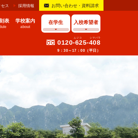
お問い合わせ・資料請求
クセス
採用情報
刻表
学校案内
在学生
入校希望者
ule
about
0120-625-408
9：30～17：00（平日）