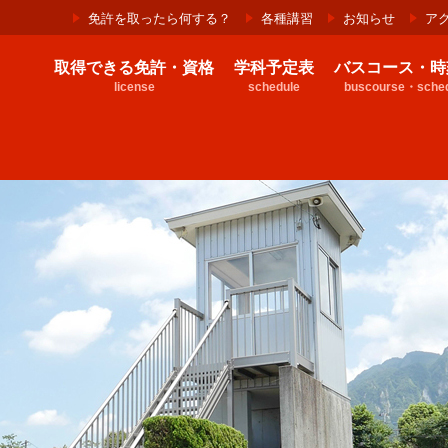
免許を取ったら何する？
各種講習
お知らせ
ア
取得できる免許・資格
学科予定表
バスコース・時
license
schedule
buscourse・sched