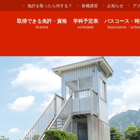
免許を取ったら何する？
各種講習
お知らせ
ア
取得できる免許・資格
学科予定表
バスコース・時
license
schedule
buscourse・sched