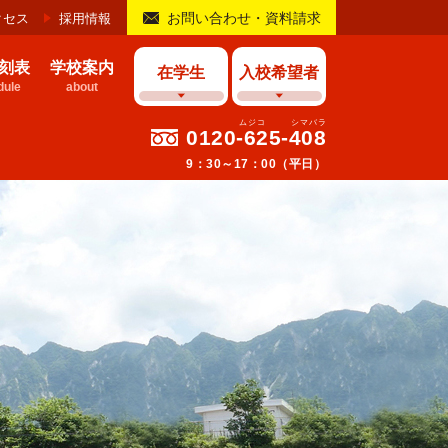
お問い合わせ・資料請求
クセス
採用情報
刻表
学校案内
在学生
入校希望者
ule
about
0120-625-408
9：30～17：00（平日）