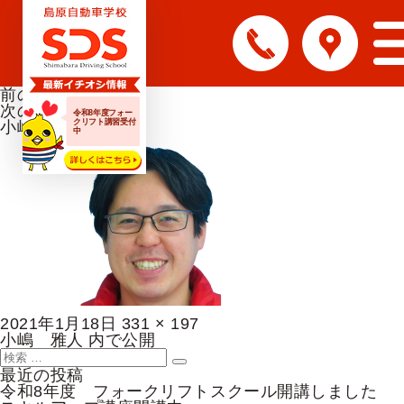
前の画像
次の画像
令和8年度フォー
クリフト講習受付
小嶋
中
投
フ
2021年1月18日
331 × 197
稿
投
ル
小嶋 雅人
内で公開
日:
稿
検
サ
検
ナ
索:
イ
最近の投稿
索
ビ
ズ
令和8年度 フォークリフトスクール開講しました