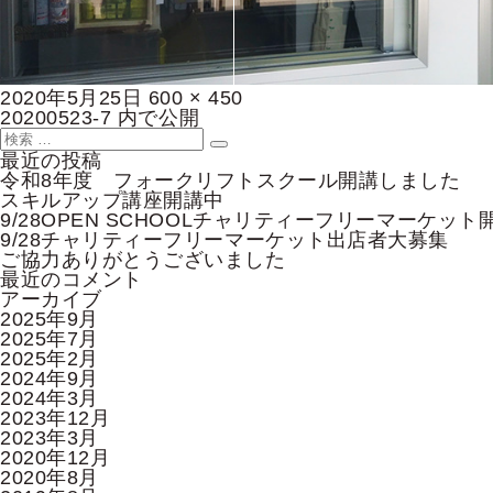
投
フ
2020年5月25日
600 × 450
稿
投
ル
20200523-7
内で公開
日:
稿
検
サ
検
ナ
索:
イ
最近の投稿
索
ビ
ズ
令和8年度 フォークリフトスクール開講しました
ゲ
スキルアップ講座開講中
ー
9/28OPEN SCHOOLチャリティーフリーマーケット
シ
9/28チャリティーフリーマーケット出店者大募集
ョ
ご協力ありがとうございました
ン
最近のコメント
アーカイブ
2025年9月
2025年7月
2025年2月
2024年9月
2024年3月
2023年12月
2023年3月
2020年12月
2020年8月