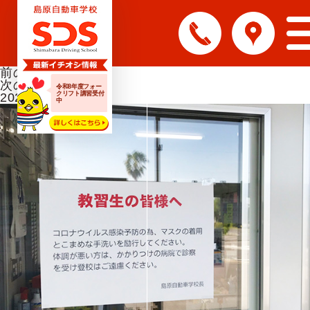
前の画像
次の画像
令和8年度フォー
クリフト講習受付
20200523-7
中