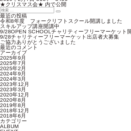
稿
投
ル
★クリスマス会★
内で公開
日:
稿
検
サ
検
ナ
索:
イ
最近の投稿
索
ビ
ズ
令和8年度 フォークリフトスクール開講しました
ゲ
スキルアップ講座開講中
ー
9/28OPEN SCHOOLチャリティーフリーマーケット
シ
9/28チャリティーフリーマーケット出店者大募集
ョ
ご協力ありがとうございました
ン
最近のコメント
アーカイブ
2025年9月
2025年7月
2025年2月
2024年9月
2024年3月
2023年12月
2023年3月
2020年12月
2020年8月
2019年8月
2018年12月
2018年6月
カテゴリー
ALBUM