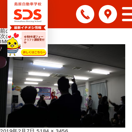
前の画像
次の画像
令和8年度フォー
クリフト講習受付
IMG_9960
中
投
フ
2019年2月7日
5184 × 3456