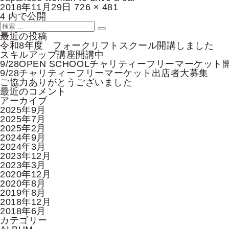
投
フ
2018年11月29日
726 × 481
稿
投
ル
4
内で公開
日:
稿
検
サ
検
ナ
索:
イ
最近の投稿
索
ビ
ズ
令和8年度 フォークリフトスクール開講しました
ゲ
スキルアップ講座開講中
ー
9/28OPEN SCHOOLチャリティーフリーマーケット
シ
9/28チャリティーフリーマーケット出店者大募集
ョ
ご協力ありがとうございました
ン
最近のコメント
アーカイブ
2025年9月
2025年7月
2025年2月
2024年9月
2024年3月
2023年12月
2023年3月
2020年12月
2020年8月
2019年8月
2018年12月
2018年6月
カテゴリー