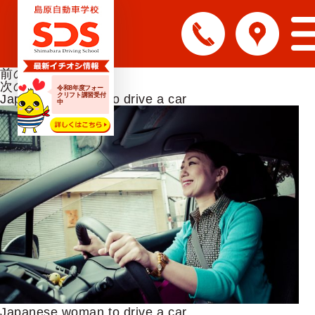
前の画像
次の画像
令和8年度フォー
クリフト講習受付
Japanese woman to drive a car
中
Japanese woman to drive a car