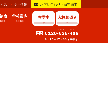
お問い合わせ・資料請求
クセス
採用情報
刻表
学校案内
在学生
入校希望者
ule
about
0120-625-408
9：30～17：00（平日）