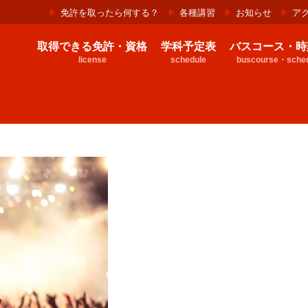
免許を取ったら何する？
各種講習
お知らせ
ア
取得できる免許・資格
学科予定表
バスコース・時
license
schedule
buscourse・sched