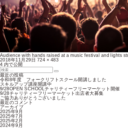
Audience with hands raised at a music festival and lights 
投
フ
2018年11月29日
724 × 483
稿
投
ル
4
内で公開
日:
稿
検
サ
ナ
索:
イ
検
最近の投稿
ビ
ズ
索
令和8年度 フォークリフトスクール開講しました
ゲ
スキルアップ講座開講中
ー
9/28OPEN SCHOOLチャリティーフリーマーケット開催
シ
9/28チャリティーフリーマーケット出店者大募集
ョ
ご協力ありがとうございました
ン
最近のコメント
アーカイブ
2025年9月
2025年7月
2025年2月
2024年9月